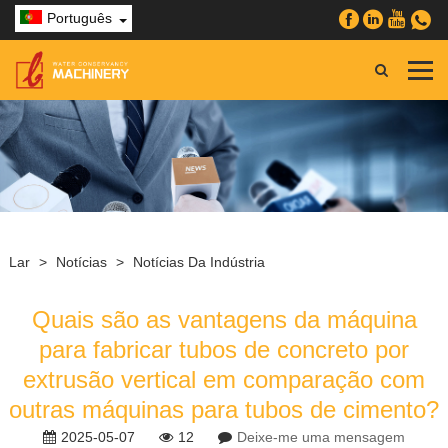
Português
Lar
>
Notícias
>
Notícias Da Indústria
Quais são as vantagens da máquina
para fabricar tubos de concreto por
extrusão vertical em comparação com
outras máquinas para tubos de cimento?
2025-05-07
12
Deixe-me uma mensagem