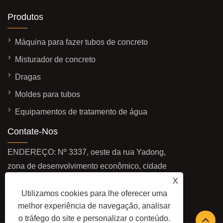
Produtos
Máquina para fazer tubos de concreto
Misturador de concreto
Dragas
Moldes para tubos
Equipamentos de tratamento de água
Contate-Nos
ENDEREÇO: Nº 3337, oeste da rua Yadong,
zona de desenvolvimento econômico, cidade
de Qingzhou, província de Shandong, China
X
Utilizamos cookies para lhe oferecer uma
E-MAIL:
sales@baolaimachinery.com
melhor experiência de navegação, analisar
TEL:
+86-15662587580
o tráfego do site e personalizar o conteúdo.